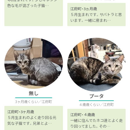
色な毛が混ざった子猫…
江府町
3ヵ月歳
５月生まれです。サバトラと思
います。一緒に産まれ…
無し
プータ
3ヶ月歳くらい
江府町
４歳歳くらい
江府町
江府町
3ヶ月歳
江府町
４歳歳
５月生まれのよく走り回る元
一緒に住んでたネコ達とよく走
気な子猫です。兄弟とよ…
り回ってました。その…