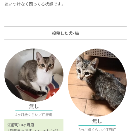
追いつけなく困ってる状態です。
投稿した犬・猫
無し
4ヶ月歳くらい
江府町
無し
江府町
4ヶ月歳
3ヵ月歳くらい
江府町
4月産まれです。少しオレンジ