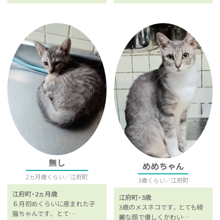
無し
めめちゃん
2ヵ月歳くらい
江府町
3歳くらい
江府町
江府町
2ヵ月歳
江府町
3歳
６月初めくらいに産まれた子
3歳のメスネコです。とても綺
猫ちゃんです。 とて…
麗な顔で優しくかわい…