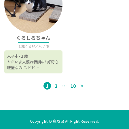
くろしろちゃん
１歳くらい
米子市
米子市
１歳
ただいま人懐れ特訓中！ 好奇心
旺盛なのに、ビビ…
投
1
2
…
10
≫
稿
の
ペ
Copyright © 鳥取県 All Right Reserved.