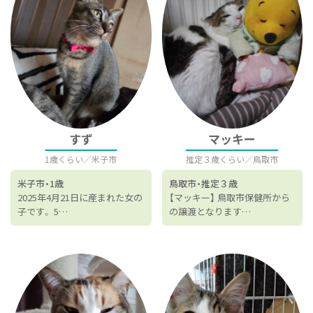
すず
マッキー
1歳くらい
米子市
推定３歳くらい
鳥取市
米子市
1歳
鳥取市
推定３歳
2025年4月21日に産まれた女の
【マッキー】 鳥取市保健所から
子です。 5…
の譲渡となります…