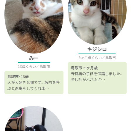
キジシロ
みー
9ヶ月歳くらい
鳥取市
13歳くらい
鳥取市
鳥取市
9ヶ月歳
野良猫の子供を保護しました。
鳥取市
13歳
少し毛がふさふさ…
人が大好きな猫です。名前を呼
ぶと返事をしてくれま…