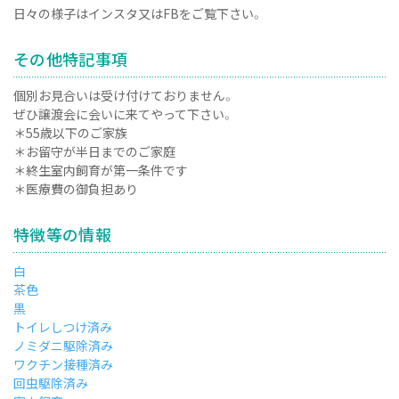
日々の様子はインスタ又はFBをご覧下さい。
その他特記事項
個別お見合いは受け付けておりません。
ぜひ譲渡会に会いに来てやって下さい。
＊55歳以下のご家族
＊お留守が半日までのご家庭
＊終生室内飼育が第一条件です
＊医療費の御負担あり
特徴等の情報
白
茶色
黒
トイレしつけ済み
ノミダニ駆除済み
ワクチン接種済み
回虫駆除済み