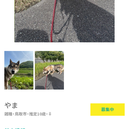
やま
募集中
雑種
鳥取市
推定10歳
♀