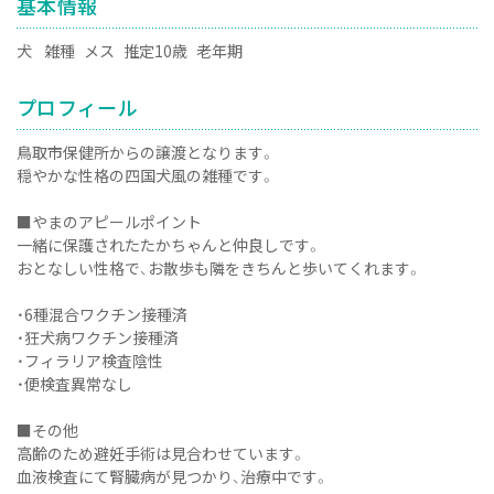
基本情報
犬
雑種
メス
推定10歳
老年期
プロフィール
鳥取市保健所からの譲渡となります。
穏やかな性格の四国犬風の雑種です。
■やまのアピールポイント
一緒に保護されたたかちゃんと仲良しです。
おとなしい性格で、お散歩も隣をきちんと歩いてくれます。
・6種混合ワクチン接種済
・狂犬病ワクチン接種済
・フィラリア検査陰性
・便検査異常なし
■その他
高齢のため避妊手術は見合わせています。
血液検査にて腎臓病が見つかり、治療中です。