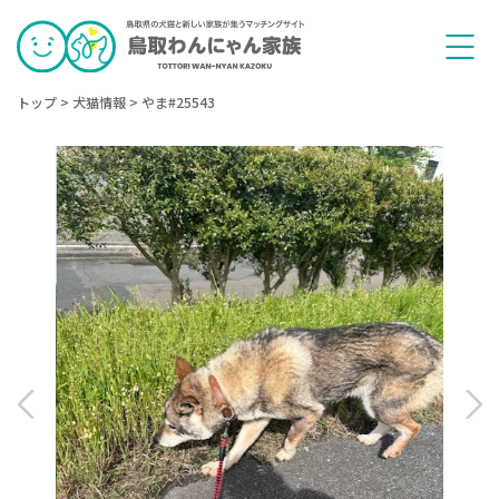
トップ
>
犬猫情報
>
やま#25543