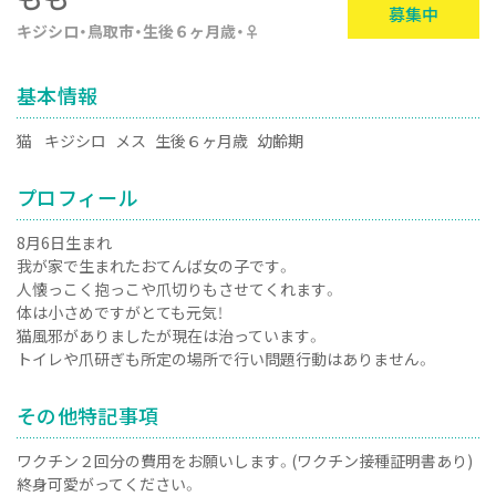
募集中
キジシロ
鳥取市
生後６ヶ月歳
♀
基本情報
猫
キジシロ
メス
生後６ヶ月歳
幼齢期
プロフィール
8月6日生まれ
我が家で生まれたおてんば女の子です。
人懐っこく抱っこや爪切りもさせてくれます。
体は小さめですがとても元気！
猫風邪がありましたが現在は治っています。
トイレや爪研ぎも所定の場所で行い問題行動はありません。
その他特記事項
ワクチン２回分の費用をお願いします。(ワクチン接種証明書あり)
終身可愛がってください。