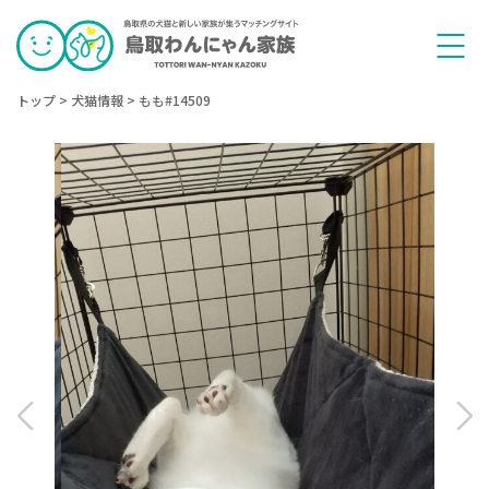
トップ
>
犬猫情報
>
もも#14509