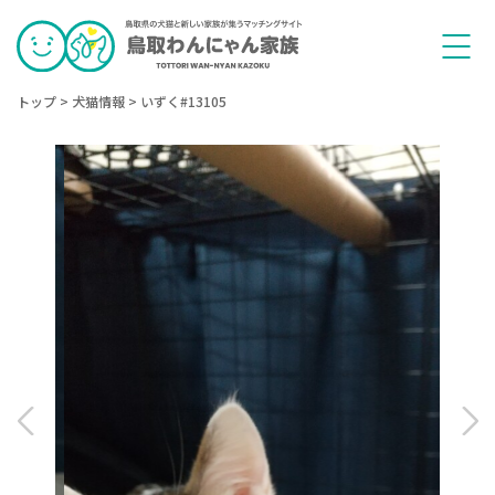
トップ
>
犬猫情報
>
いずく#13105